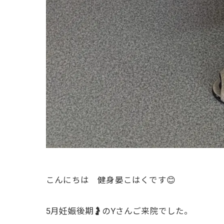
こんにちは 健身晏こはくです😊
5月妊娠後期🤰のYさんご来院でした。