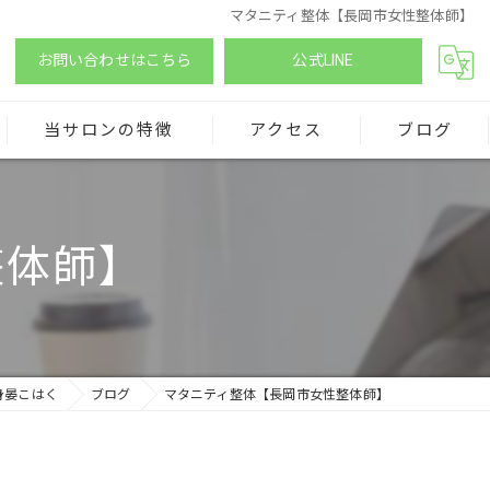
マタニティ整体【長岡市女性整体師】
お問い合わせはこちら
公式LINE
当サロンの特徴
アクセス
ブログ
マタニティ整体
整体師】
産前ケア
産後ケア
セルフメンテナンス
身晏こはく
ブログ
マタニティ整体【長岡市女性整体師】
ストレッチ
痛み