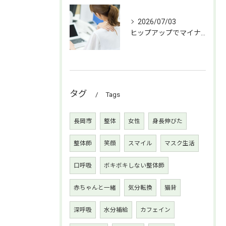
2026/07/03
ヒップアップでマイナス5歳!!【長岡市女性整体師】
タグ
Tags
長岡市
整体
女性
身長伸びた
整体師
笑顔
スマイル
マスク生活
口呼吸
ボキボキしない整体師
赤ちゃんと一緒
気分転換
猫背
深呼吸
水分補給
カフェイン