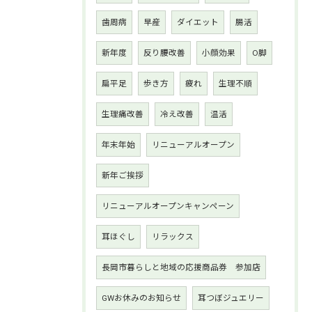
歯周病
早産
ダイエット
腸活
新年度
反り腰改善
小顔効果
O脚
扁平足
歩き方
疲れ
生理不順
生理痛改善
冷え改善
温活
年末年始
リニューアルオープン
新年ご挨拶
リニューアルオープンキャンペーン
耳ほぐし
リラックス
長岡市暮らしと地域の応援商品券 参加店
GWお休みのお知らせ
耳つぼジュエリー