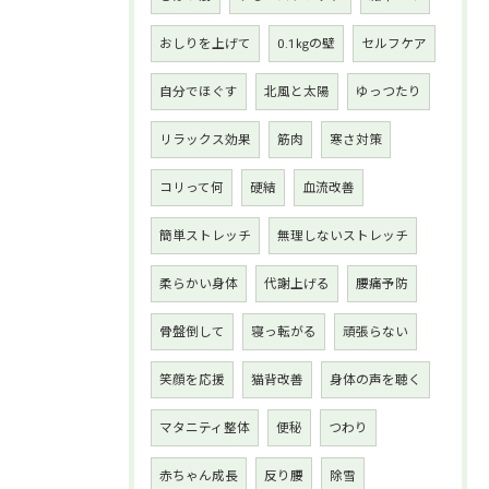
おしりを上げて
0.1㎏の壁
セルフケア
自分でほぐす
北風と太陽
ゆっつたり
リラックス効果
筋肉
寒さ対策
コリって何
硬結
血流改善
簡単ストレッチ
無理しないストレッチ
柔らかい身体
代謝上げる
腰痛予防
骨盤倒して
寝っ転がる
頑張らない
笑顔を応援
猫背改善
身体の声を聴く
マタニティ整体
便秘
つわり
赤ちゃん成長
反り腰
除雪