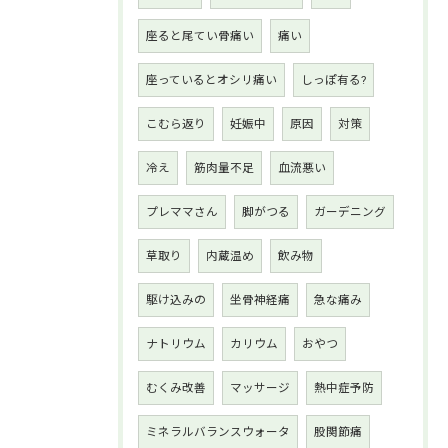
座ると尾てい骨痛い
痛い
座っているとオシリ痛い
しっぽ有る?
こむら返り
妊娠中
原因
対策
冷え
筋肉量不足
血流悪い
プレママさん
脚がつる
ガーデニング
草取り
内蔵温め
飲み物
駆け込みの
坐骨神経痛
急な痛み
ナトリウム
カリウム
おやつ
むくみ改善
マッサージ
熱中症予防
ミネラルバランスウォータ
股関節痛