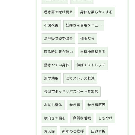
巻き肩で老け見え
身体を柔らかくする
不調改善
妊婦さん専用メニュー
深呼吸で姿勢改善
梅雨だる
寝る時に足が熱い
自律神経整える
動きやすい身体
伸ばすストレッチ
涙の効用
涙でストレス軽減
長岡市ポッキリパスポート参加店
お試し整体
巻き肩
巻き肩原因
横向きで寝る
良質な睡眠
しもやけ
冷え症
新年のご挨拶
圧迫骨折