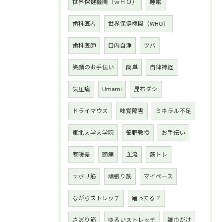
世界保健機関（ｗＨＯ）
睡眠
歯科医者
世界保健機関（WHO）
歯科医師
口内自浄
ツバ
笑顔のお手伝い
簡単
自律神経
気圧痛
Umami
昆布ダシ
ドライマウス
味覚障害
ミネラル不足
東北大学大学院
笹野教授
お手伝い
寒暖差
頭痛
血流
筋トレ
サボリ筋
頑張り筋
マイペース
ながらストレッチ
踊ってる？
さぼり筋
ゆるいストレッチ
雑巾がけ