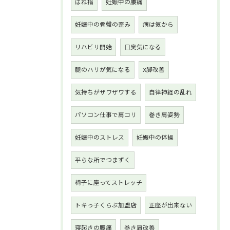
ばね指
妊娠中の腰痛
妊娠中の骨盤の歪み
病は気から
リハビリ開始
口臭気になる
腿のハリが気になる
X脚改善
気持ちがザワザワする
自律神経の乱れ
パソコン仕事で肩コリ
巻き肩姿勢
妊娠中のストレス
妊娠中の体操
平らな所でつまずく
椅子に座ってストレッチ
トキっ子くらぶ加盟店
正座が出来ない
寝起きの腰痛
巻き肩改善