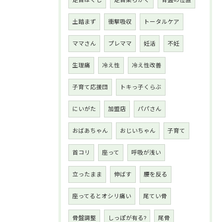
土踏まず
衝撃吸収
トータルケア
ママさん
プレママ
妊活
不妊
生理痛
冷え性
冷え性改善
子育て応援団
トキっ子くらぶ
にいがた
加盟店
パパさん
おばあちゃん
おじいちゃん
子育て
首コリ
座って
呼吸が浅い
立ったまま
伸ばす
腰を反る
座ってるとオシリ痛い
尾てい骨
骨盤調整
しっぽが有る?
尾骨