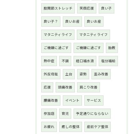
股関節ストレッチ
笑顔応援
良い子
良い子？
良いお産
良いお産
マタニティライフ
マタニティライフ
ご機嫌に過ごす
ご機嫌に過ごす
胎教
熱中症
不調
経口補水液
塩分補給
外反母趾
土台
姿勢
歪み改善
応援
頭痛改善
肩こり改善
腰痛改善
イベント
サービス
参加店
育児
予定通りにならない
お疲れ
癒しの整体
産前ケア整体