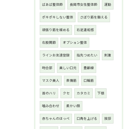
ばあば整体師
長岡市女性整体師
運動
ポキポキしない整体
さぼり筋を鍛える
頑張り筋を緩める
右足違和感
右股関節
オプション整体
ラインお友達登録
指先つめたい
刺激
吻合部
美しい口元
豊齢線
マスク美人
表情筋
口輪筋
首のハリ
クセ
カタカミ
下顎
噛み合わせ
柔かい顔
赤ちゃんのほっぺ
口角を上げる
挨拶