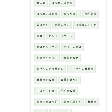
噛み癖
ほうれい線原因
ほうれい線対策
頭皮が硬い
便秘対策
肩ほぐし
笑顔の為に
深呼吸のすすめ
迎春
セルフマッサージ
腰痛セルフケア
抱っこの腰痛
お母さん抱っこ
無気力な時
気持ちの切り替え方
ママさんの腱鞘炎
腱鞘炎を改善
骨盤を動かす
モスキート音
花粉症改善
美尻で腰痛予防
美尻で美しく
腱鞘炎