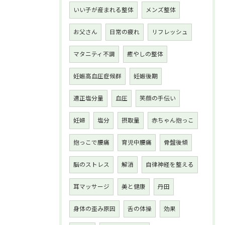
いい子が産まれる整体
メンズ整体
お父さん
日常の疲れ
リフレッシュ
マタニティ不調
癒やしの整体
妊娠高血圧症候群
妊娠後期
適正塩分量
血圧
笑顔の手伝い
妊婦
塩分
摂取量
赤ちゃん抱っこ
抱っこで腰痛
育児中腰痛
骨盤後傾
脳のストレス
解消
自律神経を整える
耳マッサージ
美と健康
丹田
身体の歪み原因
舌の体操
効果