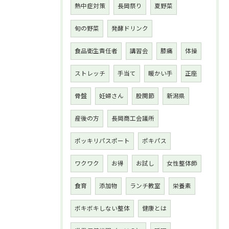
熱中症対策
長岡祭り
夏野菜
旬の野菜
発酵ドリンク
食品衛生責任者
講習会
膝痛
体操
ストレッチ
手当て
暖かい手
正座
骨盤
妊婦さん
股関節
新潟県
産後の方
長岡商工会議所
ポッキリパスポート
ポキパス
ワクワク
お得
お試し
女性整体師
食育
添加物
ランチ教室
栄養素
ボキボキしない整体
健康とは