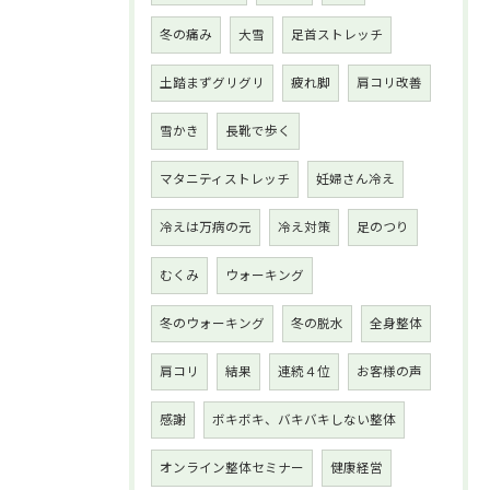
冬の痛み
大雪
足首ストレッチ
土踏まずグリグリ
疲れ脚
肩コリ改善
雪かき
長靴で歩く
マタニティストレッチ
妊婦さん冷え
冷えは万病の元
冷え対策
足のつり
むくみ
ウォーキング
冬のウォーキング
冬の脱水
全身整体
肩コリ
結果
連続４位
お客様の声
感謝
ボキボキ、バキバキしない整体
オンライン整体セミナー
健康経営