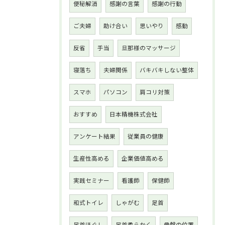
便秘解消
感謝の言葉
感謝の行動
ご夫婦
助け合い
思いやり
感動
反省
手当
旦那様のマッサージ
寝落ち
夫婦関係
バキバキしない整体
スマホ
パソコン
肩コリ対策
おすすめ
日本精機株式会社
アンケート結果
従業員の健康
生産性高める
企業価値高める
実践セミナー
看護師
保健師
和式トイレ
しゃがむ
足首
足首ほぐし
足首柔らかく
骨盤の位置